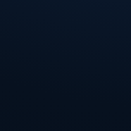
品牌简介
江南体育官网，专注更顺畅的体育内容体
江南体育以赛事直播、数据分析、移动端体验和互动内容为核
时比分，也可以通过江南体育 App 获得更稳定的使用体验。
对于关注观赛效率的用户，江南体育平台官网提供清晰导航与
简单。
体育赛事直播
最新资讯
为什么用户会选择江南体育
赛事覆盖更全面
聚焦足球、篮球、电竞等高热项目，重要赛程不错过。