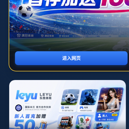
App下载
平台赛事与直播
官方入口导航
平台资讯
立即下载
顶级体育赛事直播与互动娱乐平台
江南体育平台，畅看热门赛事直播，极速下
江南体育聚合足球、篮球、电竞等热门内容，提供实时比分、
晰、便捷的选择。
江南体育下载
官方入口导航
7x24
在线服务
多端
同步访问
高清
赛事画面
实时