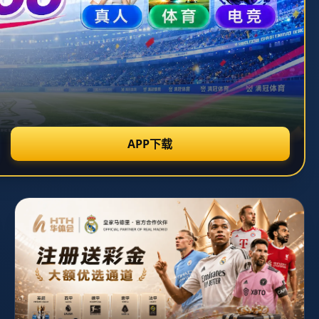
载官方 App
赛事分析与多端同步体验。无论你关注焦点大战、赛前动态，还