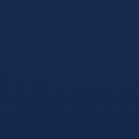
四、 核心板块三：安全下载中心，扫码
即可获取移动端
为了让体育激情不局限于电脑屏幕前，随时随地享受便捷服
务，官网特别开辟了“手机App下载中心”。无论是安卓系统还
是苹果iOS系统的用户，都能在这一板块找到最安全、最快捷
的安装通道。