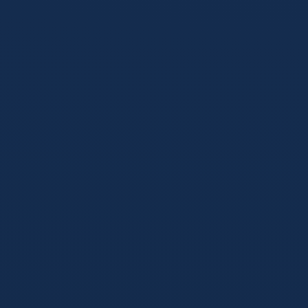
助你秒变资深球评
一个优秀的体育平台，绝不仅仅只有“看球”这么简单。在
江南
体育平台官网
的“数据中心”板块，你将体验到堪比职业教练组
的深度数据支持。无论是赛前的情报收集，还是赛后的复盘分
析，这里都能提供精准的数据支撑。
点击进入任意一场正在进行或即将进行的比赛，你将解锁以下
高阶数据面板：
即时赛况统计：
包含控球率、射门/射正次数、危险进攻
频率、传球成功率等实时变动的数据，助你一眼看穿场
上局势。
历史交锋与近况：
自动汇总交战双方近期的胜负关系、
主客场战绩以及进失球走势，科学预测比赛走向。
伤停名单与首发预测：
整合多方权威情报源，提供最新
的伤病报告及战术阵型预测。
通过对这些数据的理性分析，你不仅能加深对战术层面的理
解，更能在球迷社区中发表理智、专业且极具说服力的赛事预
测与球评，彻底告别“凭感觉看球”的业余阶段。