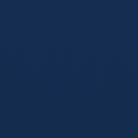
三、 核心板块二：专业赛事数据中心，