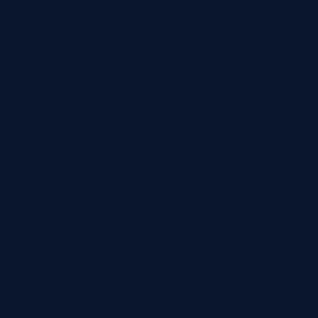
相关文章
继续阅读更多与当前主题相关的精选内容。
查看更多