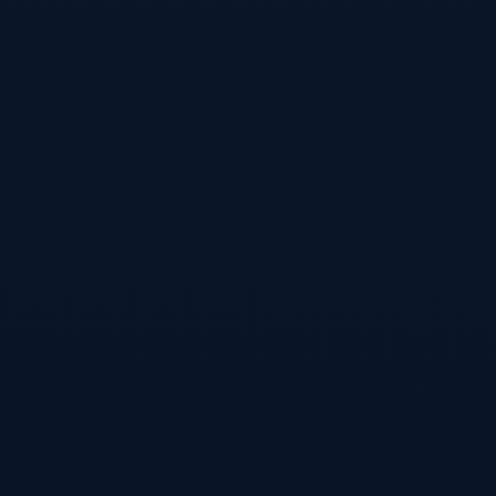
指南。从官网注册、安全认证到新手礼包激活，助您安全、高
效地开启体育娱乐之旅。
阅读全文
查看更多资讯