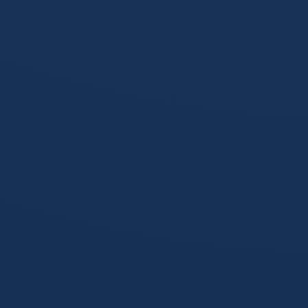
本文目录
一、 首次访问江南体育平台官网？这份导览助你快速上