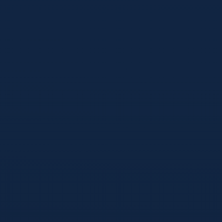
智能体育新时代：江南app如何用科技打造一站式掌
上观赛体验
2026-07-01