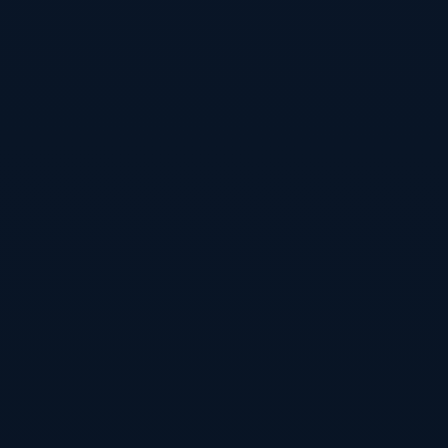
江南体育专注于体育赛事直播、数据分析与移动端互动体验，
为用户带来更稳定、更便捷的观赛服务。
官方邮箱：
support@platform-jiangnan.org.cn
服务时间：7x24小时
站点导航
首页
App下载
平台赛事与直播
官方入口导航
平台资讯
快捷入口